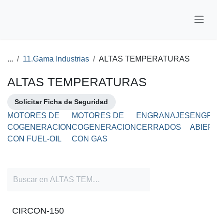
Ir al contenido
...
11.Gama Industrias
ALTAS TEMPERATURAS
ALTAS TEMPERATURAS
Solicitar Ficha de Seguridad
MOTORES DE
MOTORES DE
ENGRANAJES
ENGRA
COGENERACION
COGENERACION
CERRADOS
ABIER
CON FUEL-OIL
CON GAS
CIRCON-150